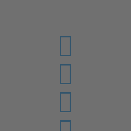



